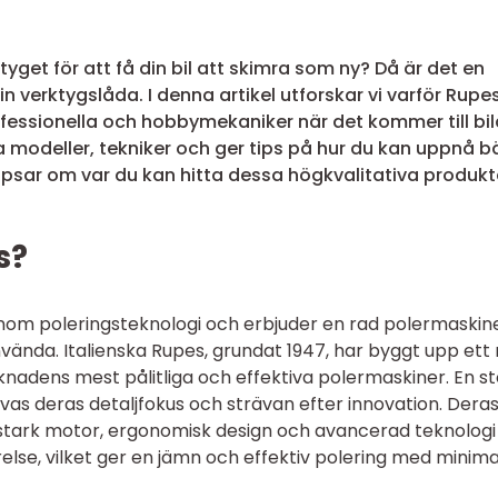
yget för att få din bil att skimra som ny? Då är det en
n verktygslåda. I denna artikel utforskar vi varför Rupe
ofessionella och hobbymekaniker när det kommer till bil
a modeller, tekniker och ger tips på hur du kan uppnå b
vi tipsar om var du kan hitta dessa högkvalitativa produkt
s?
 inom poleringsteknologi och erbjuder en rad polermaskin
vända. Italienska Rupes, grundat 1947, har byggt upp ett 
knadens mest pålitliga och effektiva polermaskiner. En st
ivas deras detaljfokus och strävan efter innovation. Dera
 stark motor, ergonomisk design och avancerad teknolog
else, vilket ger en jämn och effektiv polering med minimal