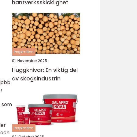
hantverksskicklighet
inspiration
01. November 2025
Huggknivar: En viktig del
av skogsindustrin
 jobb
h
r som
der
inspiration
r och
02. October 2025