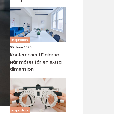
inspiration
05. June 2026
Konferenser i Dalarna:
När mötet får en extra
dimension
inspiration