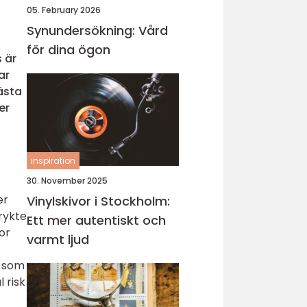
05. February 2026
Synundersökning: Vård
för dina ögon
s är
ar
ästa
er
inspiration
30. November 2025
er
Vinylskivor i Stockholm:
rykte
Ett mer autentiskt och
or
varmt ljud
s
i som
 risk