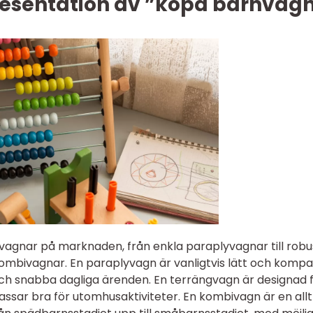
esentation av ”köpa barnvagn
nvagnar på marknaden, från enkla paraplyvagnar till robu
mbivagnar. En paraplyvagn är vanligtvis lätt och kompa
 och snabba dagliga ärenden. En terrängvagn är designad 
ssar bra för utomhusaktiviteter. En kombivagn är en allt