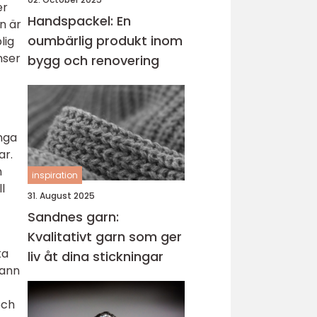
er
Handspackel: En
n är
oumbärlig produkt inom
lig
nser
bygg och renovering
nga
ar.
n
inspiration
l
31. August 2025
Sandnes garn:
Kvalitativt garn som ger
ka
liv åt dina stickningar
rann
och