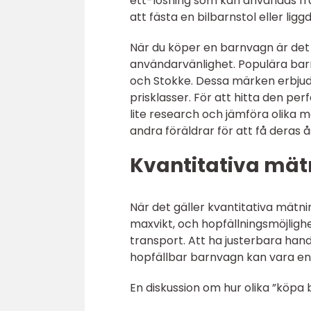
ett-lösning som kan användas fr
att fästa en bilbarnstol eller liggd
När du köper en barnvagn är det 
användarvänlighet. Populära ba
och Stokke. Dessa märken erbjud
prisklasser. För att hitta den per
lite research och jämföra olika 
andra föräldrar för att få deras 
Kvantitativa mät
När det gäller kvantitativa mätning
maxvikt, och hopfällningsmöjlighe
transport. Att ha justerbara han
hopfällbar barnvagn kan vara en s
En diskussion om hur olika ”köpa b