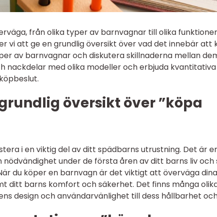
rväga, från olika typer av barnvagnar till olika funktione
er vi att ge en grundlig översikt över vad det innebär att
per av barnvagnar och diskutera skillnaderna mellan dem
h nackdelar med olika modeller och erbjuda kvantitativa
 köpbeslut.
grundlig översikt över ”köpa
era i en viktig del av ditt spädbarns utrustning. Det är e
nödvändighet under de första åren av ditt barns liv och
är du köper en barnvagn är det viktigt att överväga din
t ditt barns komfort och säkerhet. Det finns många olik
ns design och användarvänlighet till dess hållbarhet och 