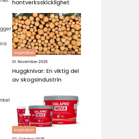
ghet
hantverksskicklighet
ogger
öra
inspiration
01. November 2025
Huggknivar: En viktig del
av skogsindustrin
enkel
inspiration
02. October 2025