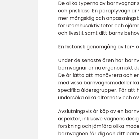
De olika typerna av barnvagnar sk
och prisklass. En paraplyvagn ä
mer mångsidig och anpassningsba
för utomhusaktiviteter och ojäm
och livsstil, samt ditt barns behov
En historisk genomgång av för- 
Under de senaste åren har barnv
barnvagnar är nu ergonomiskt de
De är lätta att manövrera och e
med vissa barnvagnsmodeller kan
specifika åldersgrupper. För att h
undersöka olika alternativ och 
Avslutningsvis är köp av en barnv
aspekter, inklusive vagnens desi
forskning och jämföra olika mode
barnvagnen för dig och ditt barns