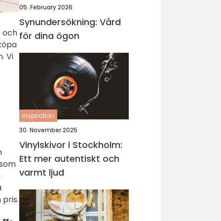
05. February 2026
Synundersökning: Vård
r och
för dina ögon
 köpa
. Vi
inspiration
30. November 2025
Vinylskivor i Stockholm:
n
Ett mer autentiskt och
 som
varmt ljud
a
a
pris.