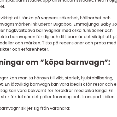
ån spädbarnsstadiet upp till småbarnsstadiet, med möjli
el.
viktigt att tänka på vagnens säkerhet, hållbarhet och
rnvagnsmärken inkluderar Bugaboo, Emmaljunga, Baby J
er högkvalitativa barnvagnar med olika funktioner och
fekta barnvagnen för dig och ditt barn är det viktigt att g
modeller och märken. Titta på recensioner och prata med
åsikter och erfarenheter.
ningar om ”köpa barnvagn”:
ar kan man ta hänsyn till vikt, storlek, hjulstabilisering,
t. En lättviktig barnvagn kan vara idealisk för resor och 
dtag kan vara bekvämt för föräldrar med olika längd. En
tor fördel när det gäller förvaring och transport i bilen.
arnvagn” skiljer sig från varandra: