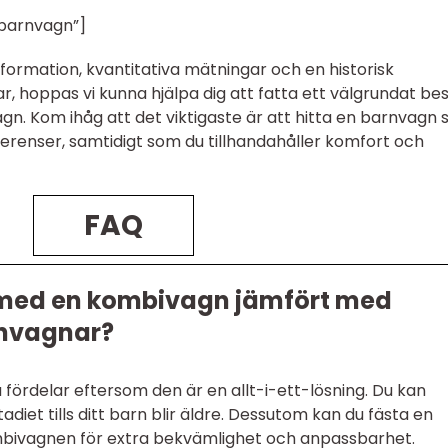
 barnvagn”]
ormation, kvantitativa mätningar och en historisk
 hoppas vi kunna hjälpa dig att fatta ett välgrundat bes
agn. Kom ihåg att det viktigaste är att hitta en barnvagn
renser, samtidigt som du tillhandahåller komfort och
FAQ
 med en kombivagn jämfört med
rnvagnar?
ördelar eftersom den är en allt-i-ett-lösning. Du kan
iet tills ditt barn blir äldre. Dessutom kan du fästa en
kombivagnen för extra bekvämlighet och anpassbarhet.