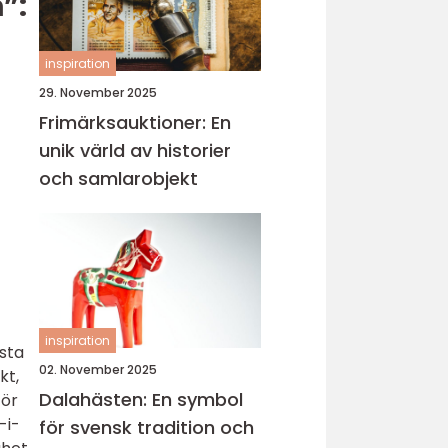
”:
inspiration
29. November 2025
Frimärksauktioner: En
unik värld av historier
och samlarobjekt
inspiration
sta
02. November 2025
kt,
Dalahästen: En symbol
för
-i-
för svensk tradition och