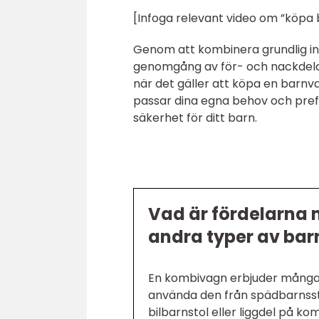
[Infoga relevant video om ”köpa
Genom att kombinera grundlig inf
genomgång av för- och nackdelar,
när det gäller att köpa en barnv
passar dina egna behov och prefe
säkerhet för ditt barn.
Vad är fördelarna
andra typer av ba
En kombivagn erbjuder många f
använda den från spädbarnsstad
bilbarnstol eller liggdel på 