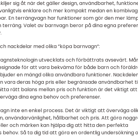
iljer sig åt när det gäller design, användbarhet, funktion
r vanligtvis enklare och mer kompakt medan en kombivag
r. En terrängvagn har funktioner som gör den mer lämp
n terräng. Valet av barnvagn beror på dina egna prefere
.
och nackdelar med olika ”köpa barnvagn”:
agnsteknologin utvecklats och förbättrats avsevärt. Må
signade för att vara bekväma för både barn och föräldr
rbjuder en mängd olika användbara funktioner. Nackdele
 vara deras höga pris eller begränsade användbarhet til
itta rätt balans mellan pris och funktion är det viktigt att
överväga dina egna behov och preferenser.
agn inte en enkel process. Det är viktigt att överväga oli
gn, användarvänlighet, hållbarhet och pris. Att göra nogg
ller och märken kan hjälpa dig att hitta den perfekta
 behov. Så ta dig tid att göra en ordentlig undersökning 