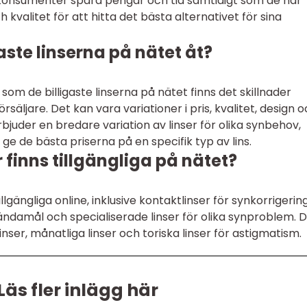
konsumenter spara pengar och tid samtidigt som de har
 kvalitet för att hitta det bästa alternativet för sina
gaste linserna på nätet åt?
 som de billigaste linserna på nätet finns det skillnader
säljare. Det kan vara variationer i pris, kvalitet, design 
juder en bredare variation av linser för olika synbehov,
e de bästa priserna på en specifik typ av lins.
r finns tillgängliga på nätet?
illgängliga online, inklusive kontaktlinser för synkorrigering
ändamål och specialiserade linser för olika synproblem. 
inser, månatliga linser och toriska linser för astigmatism.
Läs fler inlägg här