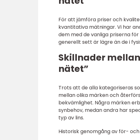
nätet”
För att jämföra priser och kvalite
kvantitativa mätningar. Vi har an
dem med de vanliga priserna för li
generellt sett är lägre än de i fy
Skillnader mellan 
nätet”
Trots att de alla kategoriseras so
mellan olika märken och återförsäl
bekvämlighet. Några märken erbju
synbehov, medan andra har specia
typ av lins.
Historisk genomgång av för- och n