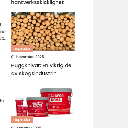
hantverksskicklighet
t
ine
0%.
inspiration
01. November 2025
Huggknivar: En viktig del
av skogsindustrin
fik
inspiration
02. October 2025