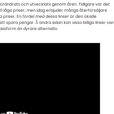
r förändrats och utvecklats genom åren. Tidigare var det
till låga priser, men idag erbjuder många återförsäljare
iga priser. En fördel med dessa linser är den ökade
tt spara pengar. Å andra sidan kan vissa billiga linser va
assform än dyrare alternativ.