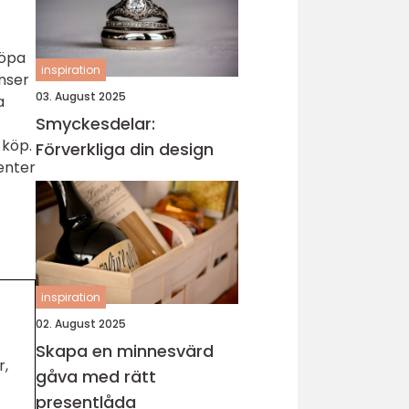
köpa
inspiration
inser
03. August 2025
a
Smyckesdelar:
 köp.
Förverkliga din design
enter
inspiration
02. August 2025
Skapa en minnesvärd
r,
gåva med rätt
presentlåda