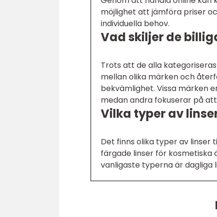
Genom att handla online kan 
möjlighet att jämföra priser och
individuella behov.
Vad skiljer de billi
Trots att de alla kategoriseras
mellan olika märken och återför
bekvämlighet. Vissa märken erb
medan andra fokuserar på att g
Vilka typer av linse
Det finns olika typer av linser t
färgade linser för kosmetiska 
vanligaste typerna är dagliga l