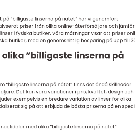
t på ”billigaste linserna på nätet” har vi genomfört
alyserat priser från olika online-återförsäljare och jämför
nser i fysiska butiker. Våra mätningar visar att priser onl
siska butiker, med en genomsnittlig besparing på upp till 3
olika ”billigaste linserna på
m ”billigaste linserna på nätet” finns det ändå skillnader
jare. Det kan vara variationer i pris, kvalitet, design och
der exempelvis en bredare variation av linser för olika
liserat sig på att erbjuda de bästa priserna på en speci
ackdelar med olika ”billigaste linserna på nätet”