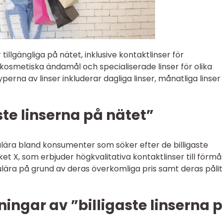
 tillgängliga på nätet, inklusive kontaktlinser för
r kosmetiska ändamål och specialiserade linser för olika
rna av linser inkluderar dagliga linser, månatliga linser
ste linserna på nätet”
opulära bland konsumenter som söker efter de billigaste
et X, som erbjuder högkvalitativa kontaktlinser till förmå
opulära på grund av deras överkomliga pris samt deras pålit
ingar av ”billigaste linserna 