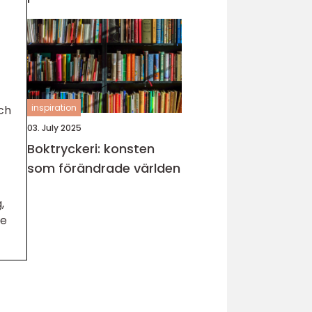
inspiration
och
03. July 2025
Boktryckeri: konsten
som förändrade världen
,
De