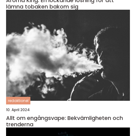
Aroma King: En lockande lösning för att
lämna tobaken bakom sig
redaktionel
10. April 2024
Allt om engångsvape: Bekvämligheten och
trenderna