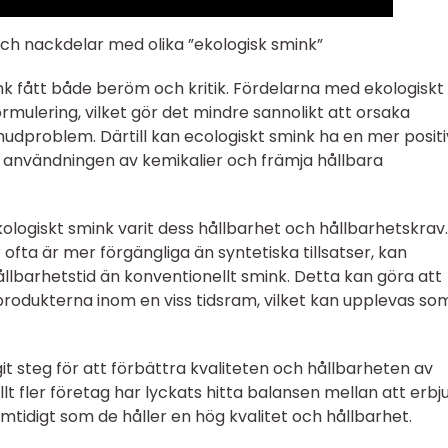
ch nackdelar med olika ”ekologisk smink”
ink fått både beröm och kritik. Fördelarna med ekologiskt
ormulering, vilket gör det mindre sannolikt att orsaka
 hudproblem. Därtill kan ecologiskt smink ha en mer positi
användningen av kemikalier och främja hållbara
kologiskt smink varit dess hållbarhet och hållbarhetskrav.
ofta är mer förgängliga än syntetiska tillsatser, kan
llbarhetstid än konventionellt smink. Detta kan göra att
dukterna inom en viss tidsram, vilket kan upplevas so
t steg för att förbättra kvaliteten och hållbarheten av
t fler företag har lyckats hitta balansen mellan att erbj
mtidigt som de håller en hög kvalitet och hållbarhet.