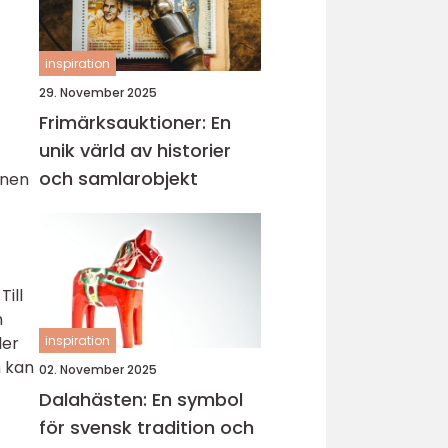
inspiration
29. November 2025
Frimärksauktioner: En
unik värld av historier
och samlarobjekt
mnen
Till
h
inspiration
ler
m kan
02. November 2025
Dalahästen: En symbol
för svensk tradition och