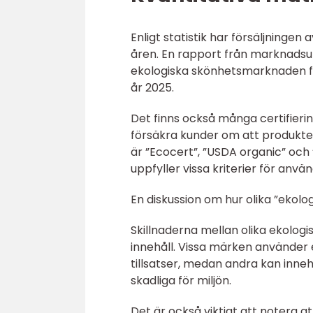
Enligt statistik har försäljningen
åren. En rapport från marknadsu
ekologiska skönhetsmarknaden fö
år 2025.
Det finns också många certifieri
försäkra kunder om att produkter
är ”Ecocert”, ”USDA organic” och 
uppfyller vissa kriterier för anvä
En diskussion om hur olika ”ekolog
Skillnaderna mellan olika ekologi
innehåll. Vissa märken använder 
tillsatser, medan andra kan inneh
skadliga för miljön.
Det är också viktigt att notera 