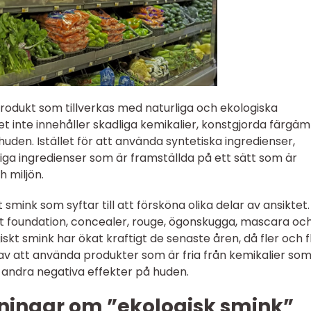
rodukt som tillverkas med naturliga och ekologiska
et inte innehåller skadliga kemikalier, konstgjorda färgä
huden. Istället för att använda syntetiska ingredienser,
iga ingredienser som är framställda på ett sätt som är
 miljön.
 smink som syftar till att försköna olika delar av ansiktet. 
t foundation, concealer, rouge, ögonskugga, mascara oc
iskt smink har ökat kraftigt de senaste åren, då fler och f
 av att använda produkter som är fria från kemikalier so
r andra negativa effekter på huden.
ningar om ”ekologisk smink”