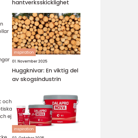
hantverksskicklighet
en
llar
inspiration
ngar
01. November 2025
Huggknivar: En viktig del
av skogsindustrin
t och
tiska
ch ej
inspiration
rke
02. October 2025