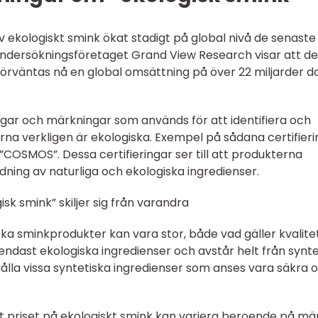
 av ekologiskt smink ökat stadigt på global nivå de senaste
ndersökningsföretaget Grand View Research visar att d
rväntas nå en global omsättning på över 22 miljarder do
ngar och märkningar som används för att identifiera och
na verkligen är ekologiska. Exempel på sådana certifieri
”COSMOS”. Dessa certifieringar ser till att produkterna
ndning av naturliga och ekologiska ingredienser.
isk smink” skiljer sig från varandra
ska sminkprodukter kan vara stor, både vad gäller kvalite
endast ekologiska ingredienser och avstår helt från synte
ålla vissa syntetiska ingredienser som anses vara säkra o
att priset på ekologiskt smink kan variera beroende på mä