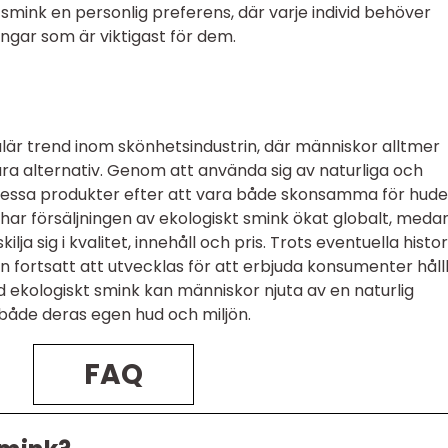
t smink en personlig preferens, där varje individ behöver
ingar som är viktigast för dem.
ulär trend inom skönhetsindustrin, där människor alltmer
ara alternativ. Genom att använda sig av naturliga och
 dessa produkter efter att vara både skonsamma för hud
 har försäljningen av ekologiskt smink ökat globalt, meda
ja sig i kvalitet, innehåll och pris. Trots eventuella histo
 fortsatt att utvecklas för att erbjuda konsumenter hål
d ekologiskt smink kan människor njuta av en naturlig
åde deras egen hud och miljön.
FAQ