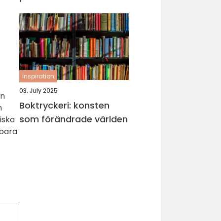
inspiration
03. July 2025
en
Boktryckeri: konsten
n
som förändrade världen
riska
lbara