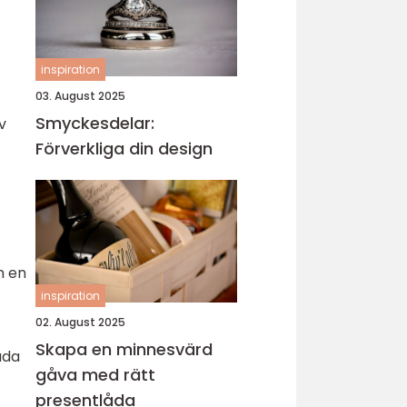
inspiration
03. August 2025
Smyckesdelar:
v
Förverkliga din design
m en
inspiration
02. August 2025
Skapa en minnesvärd
uda
gåva med rätt
presentlåda