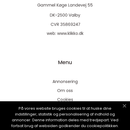
web:
www.klikko.dk
Menu
Annonsering
Om oss
Cookies
På vores website bruges cookies til at huske dine
Kontakta oss
indstillinger, statistik og personalisering af indhold og
Sitemap
annoncer. Denne information deles med tredjepart. Ved
fortsat brug af websiden godkender du cookiepolitikken.