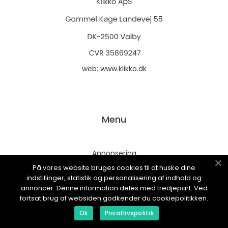
web:
www.klikko.dk
Menu
Annonsering
På vores website bruges cookies til at huske dine
Om oss
indstillinger, statistik og personalisering af indhold og
Cookies
annoncer. Denne information deles med tredjepart. Ved
fortsat brug af websiden godkender du cookiepolitikken.
Kontakta oss
Ok
Privatlivspolitik
Sitemap