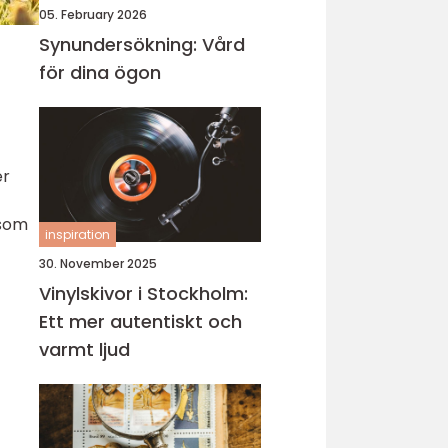
05. February 2026
Synundersökning: Vård
för dina ögon
er
 som
inspiration
30. November 2025
Vinylskivor i Stockholm:
Ett mer autentiskt och
varmt ljud