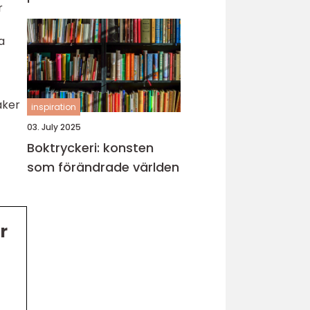
r
a
aker
inspiration
03. July 2025
Boktryckeri: konsten
som förändrade världen
r