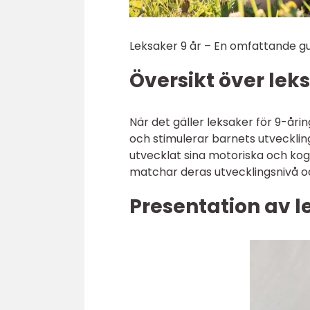
Leksaker 9 år – En omfattande gu
Översikt över lek
När det gäller leksaker för 9-åri
och stimulerar barnets utvecklin
utvecklat sina motoriska och kogn
matchar deras utvecklingsnivå oc
Presentation av l