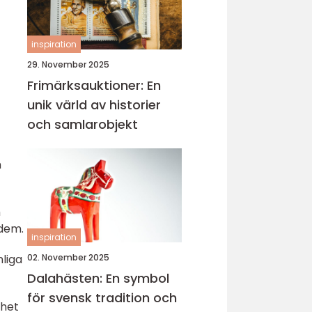
inspiration
29. November 2025
Frimärksauktioner: En
unik värld av historier
och samlarobjekt
h
h
 dem.
inspiration
02. November 2025
nliga
Dalahästen: En symbol
för svensk tradition och
ghet