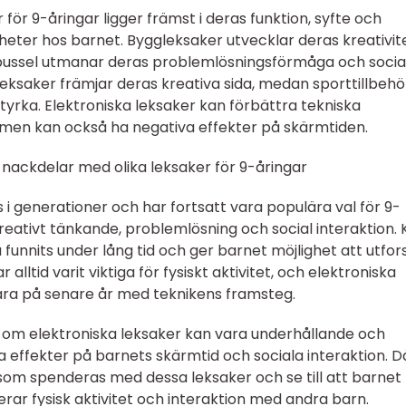
 för 9-åringar ligger främst i deras funktion, syfte och
gheter hos barnet. Byggleksaker utvecklar deras kreativit
pussel utmanar deras problemlösningsförmåga och socia
leksaker främjar deras kreativa sida, medan sporttillbehö
styrka. Elektroniska leksaker kan förbättra tekniska
 men kan också ha negativa effekter på skärmtiden.
nackdelar med olika leksaker för 9-åringar
 i generationer och har fortsatt vara populära val för 9-
reativt tänkande, problemlösning och social interaktion. 
funnits under lång tid och ger barnet möjlighet att utfor
r alltid varit viktiga för fysiskt aktivitet, och elektroniska
ulära på senare år med teknikens framsteg.
en om elektroniska leksaker kan vara underhållande och
a effekter på barnets skärmtid och sociala interaktion. D
 som spenderas med dessa leksaker och se till att barnet
rar fysisk aktivitet och interaktion med andra barn.