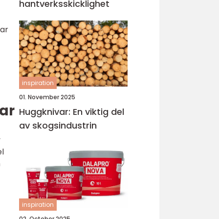
hantverksskicklighet
jar
inspiration
01. November 2025
ar
Huggknivar: En viktig del
av skogsindustrin
v
el
h
inspiration
02. October 2025