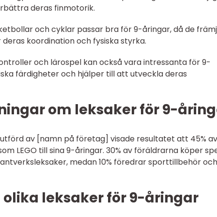
örbättra deras finmotorik.
ketbollar och cyklar passar bra för 9-åringar, då de främ
r deras koordination och fysiska styrka.
ntroller och lärospel kan också vara intressanta för 9-
ska färdigheter och hjälper till att utveckla deras
ningar om leksaker för 9-åring
utförd av [namn på företag] visade resultatet att 45% a
om LEGO till sina 9-åringar. 30% av föräldrarna köper sp
 hantverksleksaker, medan 10% föredrar sporttillbehör oc
 olika leksaker för 9-åringar