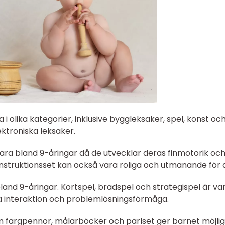
 i olika kategorier, inklusive byggleksaker, spel, konst oc
ktroniska leksaker.
ra bland 9-åringar då de utvecklar deras finmotorik oc
onstruktionsset kan också vara roliga och utmanande för
and 9-åringar. Kortspel, brädspel och strategispel är va
ala interaktion och problemlösningsförmåga.
 färgpennor, målarböcker och pärlset ger barnet möjli