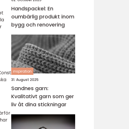
Handspackel: En
et
oumbärlig produkt inom
la
bygg och renovering
r
inspiration
Konst
ska
31. August 2025
Sandnes garn:
Kvalitativt garn som ger
liv åt dina stickningar
ärför
 har