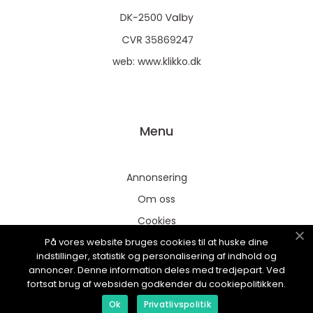
web:
www.klikko.dk
Menu
Annonsering
Om oss
Cookies
På vores website bruges cookies til at huske dine
Kontakta oss
indstillinger, statistik og personalisering af indhold og
Sitemap
annoncer. Denne information deles med tredjepart. Ved
fortsat brug af websiden godkender du cookiepolitikken.
Ok
Privatlivspolitik