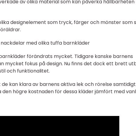
illverkade av olika material som kan påverka hållbarheten
olika designelement som tryck, färger och mönster som sk
föräldrar.
 nackdelar med olika tuffa barnkläder
 barnkläder förändrats mycket. Tidigare kanske barnens
an mycket fokus på design. Nu finns det dock ett brett ut
l och funktionalitet.
t de kan klara av barnens aktiva lek och rörelse samtidig
a den högre kostnaden för dessa kläder jämfört med vanl