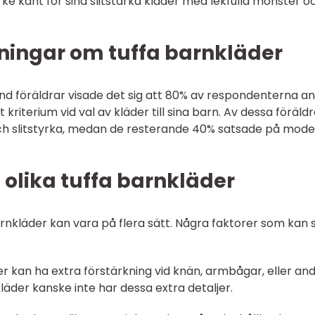
rke känt för sina slitstarka kläder med lekfulla mönster o
ningar om tuffa barnkläder
and föräldrar visade det sig att 80% av respondenterna a
t kriterium vid val av kläder till sina barn. Av dessa föräld
 och slitstyrka, medan de resterande 40% satsade på mod
 olika tuffa barnkläder
arnkläder kan vara på flera sätt. Några faktorer som kan s
äder kan ha extra förstärkning vid knän, armbågar, eller an
der kanske inte har dessa extra detaljer.