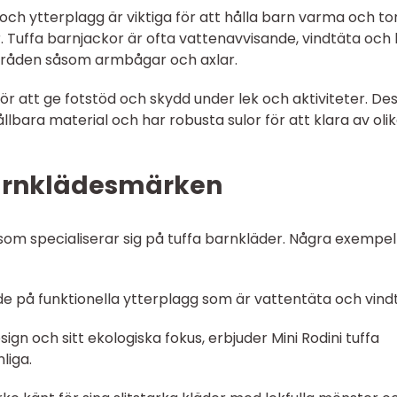
och ytterplagg är viktiga för att hålla barn varma och to
. Tuffa barnjackor är ofta vattenavvisande, vindtäta och
områden såsom armbågar och axlar.
 för att ge fotstöd och skydd under lek och aktiviteter. De
hållbara material och har robusta sulor för att klara av oli
barnklädesmärken
som specialiserar sig på tuffa barnkläder. Några exempel
de på funktionella ytterplagg som är vattentäta och vind
esign och sitt ekologiska fokus, erbjuder Mini Rodini tuffa
liga.