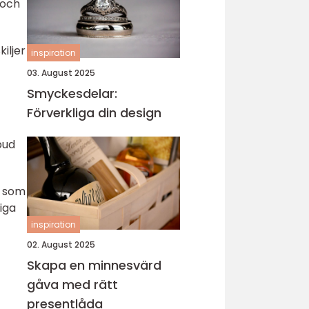
 och
iljer
inspiration
03. August 2025
Smyckesdelar:
Förverkliga din design
bud
t som
iga
inspiration
02. August 2025
Skapa en minnesvärd
gåva med rätt
presentlåda