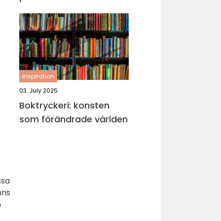
inspiration
03. July 2025
Boktryckeri: konsten
som förändrade världen
ssa
nns
h