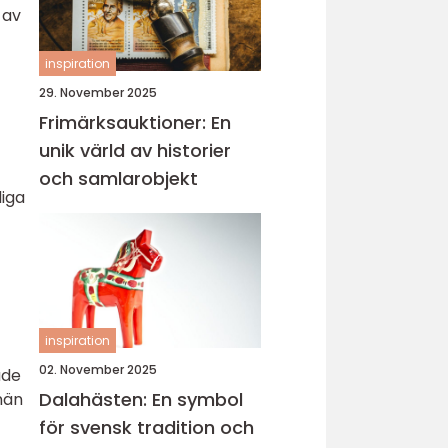
 av
inspiration
29. November 2025
Frimärksauktioner: En
unik värld av historier
och samlarobjekt
diga
inspiration
02. November 2025
ade
Dalahästen: En symbol
nän
för svensk tradition och