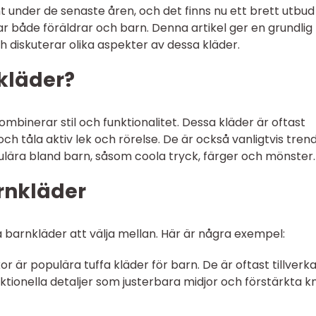
 under de senaste åren, och det finns nu ett brett utbud
ar både föräldrar och barn. Denna artikel ger en grundlig
h diskuterar olika aspekter av dessa kläder.
kläder?
mbinerar stil och funktionalitet. Dessa kläder är oftast
och tåla aktiv lek och rörelse. De är också vanligtvis tren
ulära bland barn, såsom coola tryck, färger och mönster.
rnkläder
fa barnkläder att välja mellan. Här är några exempel:
or är populära tuffa kläder för barn. De är oftast tillverk
nktionella detaljer som justerbara midjor och förstärkta k