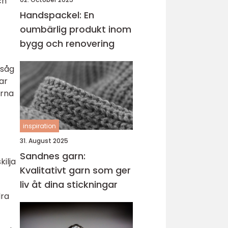
ch
Handspackel: En
oumbärlig produkt inom
bygg och renovering
nsåg
rar
erna
inspiration
31. August 2025
Sandnes garn:
kilja
Kvalitativt garn som ger
liv åt dina stickningar
dra