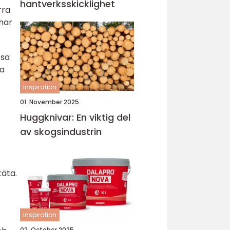
hantverksskicklighet
rra
 har
ssa
ka
inspiration
01. November 2025
Huggknivar: En viktig del
av skogsindustrin
täta.
inspiration
02. October 2025