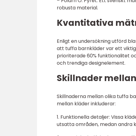
– Polarn O. Pyret: Ett svenskt mä
robusta material.
Kvantitativa mät
Enligt en undersökning utförd bl
att tuffa barnkläder var ett viktig
prioriterade 60% funktionalitet
och trendiga designelement.
Skillnader mellan
Skillnaderna mellan olika tuffa b
mellan kläder inkluderar:
1. Funktionella detaljer: Vissa kl
utsatta områden, medan andra klä