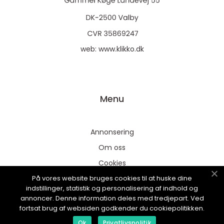
web:
www.klikko.dk
Menu
Annonsering
Om oss
Cookies
På vores website bruges cookies til at huske dine
Kontakta oss
indstillinger, statistik og personalisering af indhold og
Sitemap
annoncer. Denne information deles med tredjepart. Ved
fortsat brug af websiden godkender du cookiepolitikken.
Ok
Privatlivspolitik