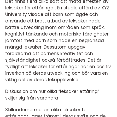
Det finns flera olika sätt att mäta effekten av
leksaker för ettåringar. En studie utförd av XYZ
University visade att barn som ägde och
använde ett brett utbud av leksaker hade
bättre utveckling inom områden som språk,
kognitivt tänkande och motoriska färdigheter
jämfört med barn som hade en begränsad
mängd leksaker. Dessutom uppgav
föräldrarna att barnens kreativitet och
självständighet också förbättrades. Det är
tydligt att leksaker för ettåringar har en positiv
inverkan på deras utveckling och bör vara en
viktig del av deras lekupplevelse.
Diskussion om hur olika ”leksaker ettåring”
skiljer sig från varandra
Skillnaderna mellan olika leksaker för
ettåringar ligger främst i deras syfte och de