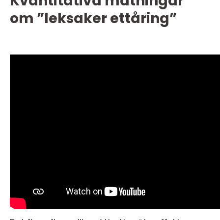
Kvantitativa mätningar
om ”leksaker ettåring”