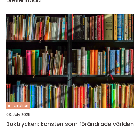
presentlåda
inspiration
03. July 2025
Boktryckeri: konsten som förändrade världen